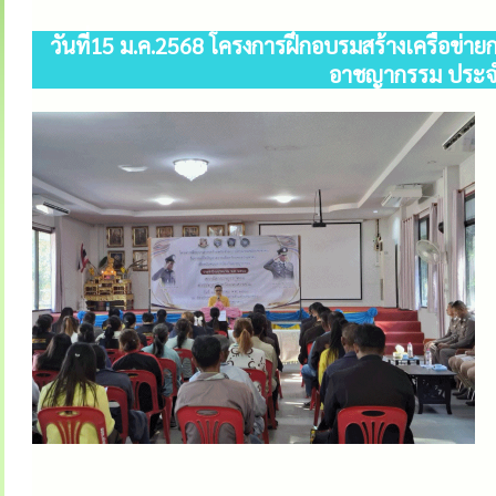
วันที่15 ม.ค.2568 โครงการฝึกอบรมสร้างเครือข่
อาชญากรรม ประจำป