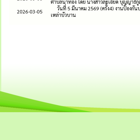
ตำบลนาทอง โดย นางสาวละเอียด บุญญาธิกู
วันที่ 5 มีนาคม 2569 (ครั้ง4) งานป้อง
2026-03-05
เหล่าบัวบาน