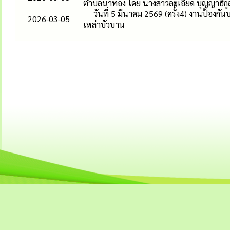
ตำบลนาทอง โดย นางสาวละเอียด บุญญาธิกู
วันที่ 5 มีนาคม 2569 (ครั้ง4) งานป้อง
2026-03-05
เหล่าบัวบาน