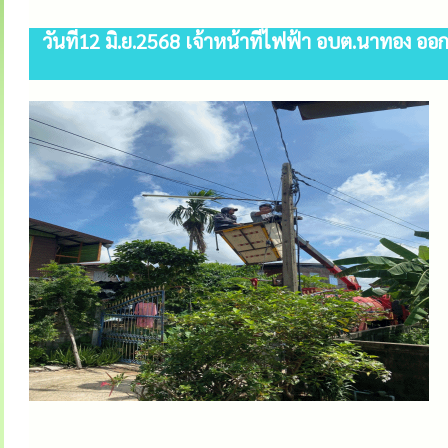
วันที่12 มิ.ย.2568 เจ้าหน้าที่ไฟฟ้า อบต.นาทอง ออ