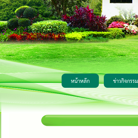
หน้าหลัก
ข่าวกิจกรรม