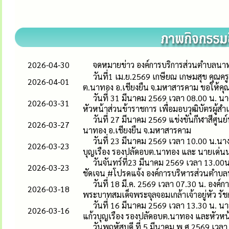
2026-04-30
จดหมายข่าว องค์การบริการส่วนตำบลนาท
วันที่1 เม.ย.2569 เกษียณ เกษมสุข คุณค
2026-04-01
ต.นาทอง อ.เชียงยืน จ.มหาสารคาม ขอให้คุณ
วันที่ 31 มีนาคม 2569 เวลา 08.00 น. 
2026-03-31
หัวหน้าส่วนข้าราชการ เพื่อมอบวุฒิบัตรผู้ส
วันที่ 27 มีนาคม 2569 แข่งขันกีฬาสีศ
2026-03-27
นาทอง อ.เชียงยืน จ.มหาสารคาม
วันที่ 23 มีนาคม 2569 เวลา 10.00 น.
2026-03-23
บุญเรือง รองปลัดอบต.นาทอง และ นายเด่นน
วันจันทร์ที่23 มีนาคม 2569 เวลา 13.00
2026-03-23
ชัดเจน #โปรดแจ้ง องค์การบริหารส่วนตำบ
วันที่ 18 มี.ค. 2569 เวลา 07.30 น. อง
2026-03-18
พระบาทสมเด็จพระจุลจอมเกล้าเจ้าอยู่หัว รัช
วันที่ 16 มีนาคม 2569 เวลา 13.30 น. 
2026-03-16
แก้วบุญเรือง รองปลัดอบต.นาทอง และหัวหน
วันพฤหัสบดี ที่ 5 มีนาคม พ.ศ.2569 เวล