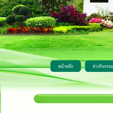
หน้าหลัก
ข่าวกิจกรรม