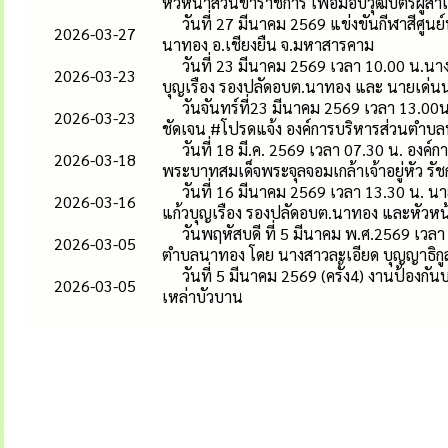
หัวหน้าส่วนข้าราชการ เพื่อมอบวุฒิบัตรผู้ส
วันที่ 27 มีนาคม 2569 แข่งขันกีฬาสีศ
2026-03-27
นาทอง อ.เชียงยืน จ.มหาสารคาม
วันที่ 23 มีนาคม 2569 เวลา 10.00 น.
2026-03-23
บุญเรือง รองปลัดอบต.นาทอง และ นายเด่นน
วันจันทร์ที่23 มีนาคม 2569 เวลา 13.00
2026-03-23
ชัดเจน #โปรดแจ้ง องค์การบริหารส่วนตำบ
วันที่ 18 มี.ค. 2569 เวลา 07.30 น. อง
2026-03-18
พระบาทสมเด็จพระจุลจอมเกล้าเจ้าอยู่หัว รัช
วันที่ 16 มีนาคม 2569 เวลา 13.30 น. 
2026-03-16
แก้วบุญเรือง รองปลัดอบต.นาทอง และหัวหน
วันพฤหัสบดี ที่ 5 มีนาคม พ.ศ.2569 เวล
2026-03-05
ตำบลนาทอง โดย นางสาวละเอียด บุญญาธิกู
วันที่ 5 มีนาคม 2569 (ครั้ง4) งานป้อง
2026-03-05
เหล่าบัวบาน